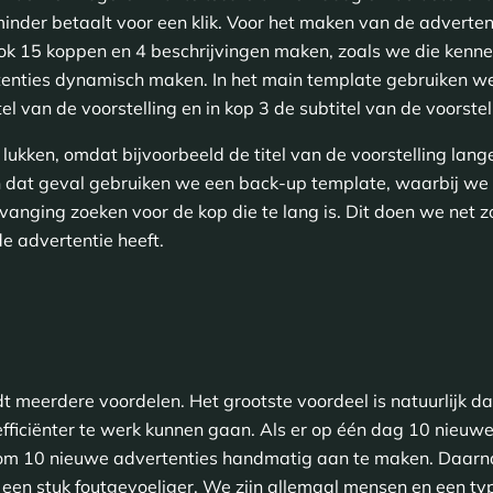
minder betaalt voor een klik. Voor het maken van de adverte
ook 15 koppen en 4 beschrijvingen maken, zoals we die kenn
rtenties dynamisch maken. In het main template gebruiken w
el van de voorstelling en in kop 3 de subtitel van de voorstel
t lukken, omdat bijvoorbeeld de titel van de voorstelling lan
n dat geval gebruiken we een back-up template, waarbij we
vanging zoeken voor de kop die te lang is. Dit doen we net 
e advertentie heeft.
 meerdere voordelen. Het grootste voordeel is natuurlijk da
fficiënter te werk kunnen gaan. Als er op één dag 10 nieuwe 
s om 10 nieuwe advertenties handmatig aan te maken. Daarna
en stuk foutgevoeliger. We zijn allemaal mensen en een typ