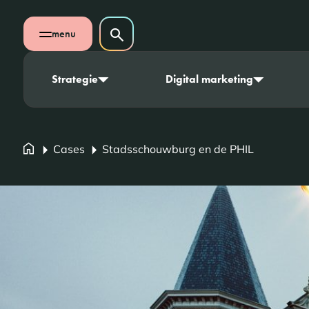
Navigatie overslaan
Zoeken op website
menu
Zoeken
Open mobiel menu
Strategie
Digital marketing
Cases
Stadsschouwburg en de PHIL