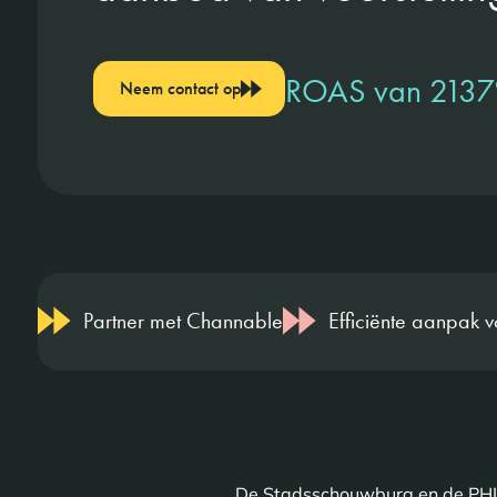
ROAS van 2137
Neem contact op
Partner met Channable
Efficiënte aanpak 
De Stadsschouwburg en de PHIL