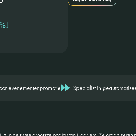
%!
voor evenementenpromotie
Specialist in geautomati
 zijn de twee grootste podia van Haarlem. Ze organiseren