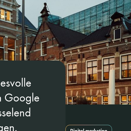
esvolle
n Google
sselend
gen.
Digital marketing