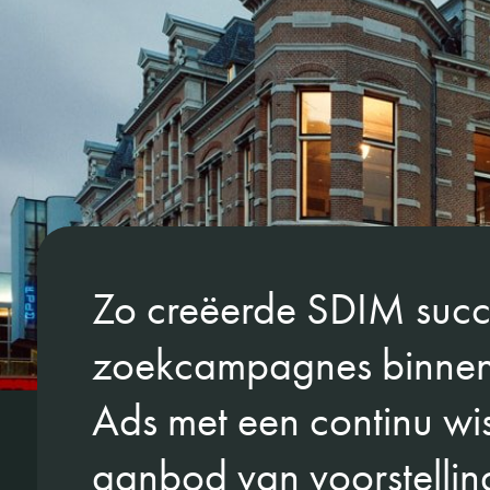
Zo creëerde SDIM succ
zoekcampagnes binne
Ads met een continu wi
aanbod van voorstellin