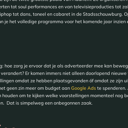
erten tot soul performances en van televisieproducties tot z
hiphop tot dans, toneel en cabaret in de Stadsschouwburg. 
n je het volledige programma voor het komende jaar inzien e
ing: hoe zorg je ervoor dat je als adverteerder mee kan bew
 verandert? Er komen immers niet alleen doorlopend nieuwe 
llingen omdat ze hebben plaatsgevonden óf omdat ze zijn uit
t het geen zin meer om budget aan
Google Ads
te spenderen. A
n houden om te kijken welke voorstellingen momenteel nog b
ken. Dat is simpelweg een onbegonnen zaak.