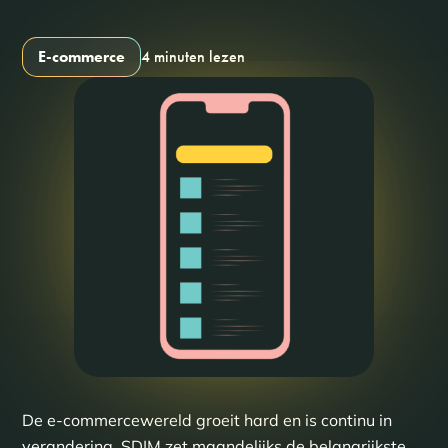
E-commerce
4 minuten lezen
De e-commercewereld groeit hard en is continu in
verandering. SDIM zet maandelijks de belangrijkste