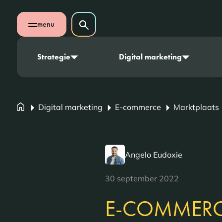
Navigatie overslaan
Zoeken op website
menu
Zoeken
Open mobiel menu
Strategie
Digital marketing
Digital marketing
E-commerce
Marktplaats
Angelo Eudoxie
30 september 2022
E-COMMERC