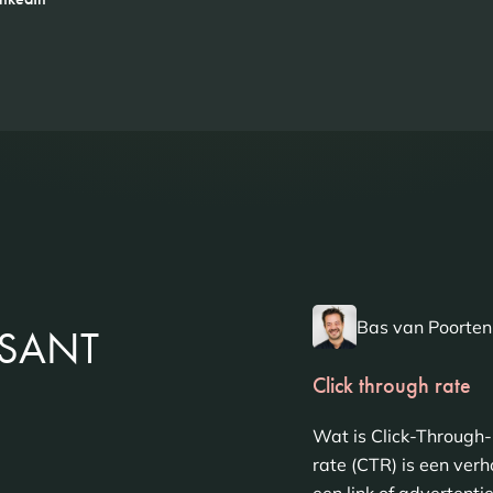
Bas van Poorten
SSANT
Click through rate
Wat is Click-Through-
rate (CTR) is een ver
een link of advertentie