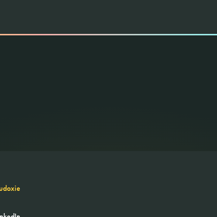
udoxie
inkedIn