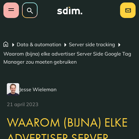
Navigatie overslaan
Zoeken op website
Zoeken
Open mobiel menu
Data & automation
Server side tracking
Waarom (bijna) elke advertiser Server Side Google Tag
Manager zou moeten gebruiken
Jesse Wieleman
21 april 2023
WAAROM (BIJNA) ELKE
ADVERTISER SERVER