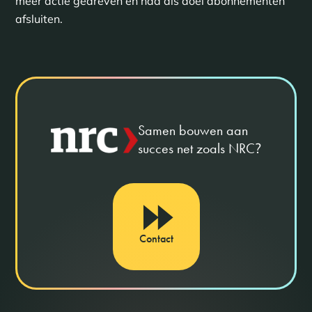
meer actie gedreven en had als doel abonnementen
afsluiten.
Samen bouwen aan
succes net zoals NRC
?
Contact