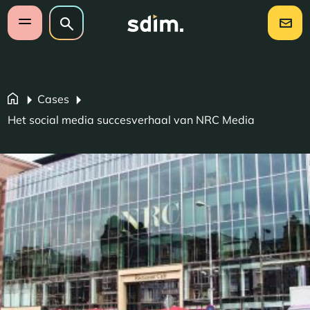
Navigatie overslaan
Zoeken op website
Zoeken
Open mobiel menu
Cases
Het social media succesverhaal van NRC Media