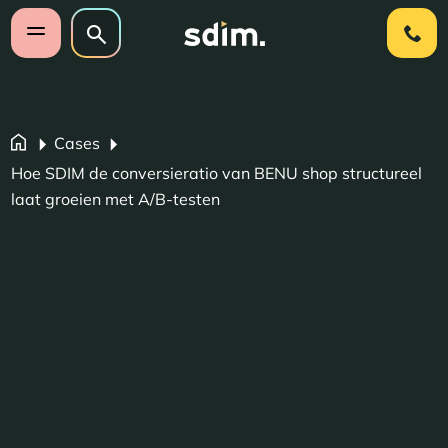
Navigatie overslaan
Zoeken op website
Zoeken
Open mobiel menu
Cases
Hoe SDIM de conversieratio van BENU shop structureel
laat groeien met A/B-testen