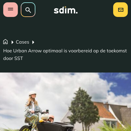
Navigatie overslaan
Zoeken op website
Zoeken
Open mobiel menu
Cases
Hoe Urban Arrow optimaal is voorbereid op de toekomst
door SST