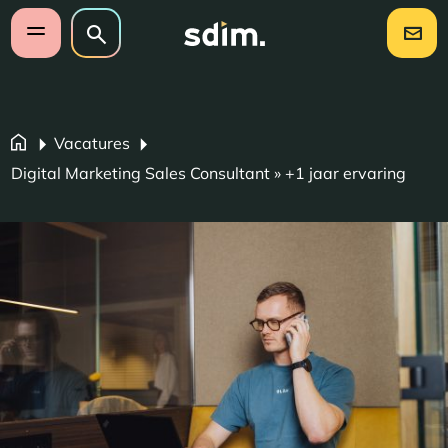
Navigatie overslaan
Zoeken op website
Zoeken
Open mobiel menu
Vacatures
Digital Marketing Sales Consultant » +1 jaar ervaring