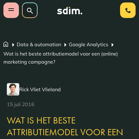
Navigatie overslaan
Zoeken op website
Zoeken
Open mobiel menu
Data & automation
Google Analytics
Wat is het beste attributiemodel voor een (online)
marketing campagne?
Rick Vliet Vlieland
15 juli 2016
WAT IS HET BESTE
ATTRIBUTIEMODEL VOOR EEN