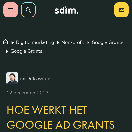
Navigatie overslaan
Zoeken op website
Zoeken
Open mobiel menu
Digital marketing
Non-profit
Google Grants
Google Grants
Jan Dirkzwager
12 december 2013
HOE WERKT HET
GOOGLE AD GRANTS