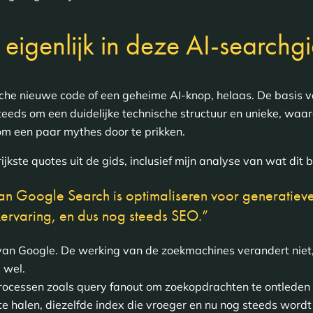
 eigenlijk in deze AI-searchg
he nieuwe code of een geheime AI-knop, helaas. De basis v
eeds om een duidelijke technische structuur en unieke, waar
om een paar mythes door te prikken.
ijkste quotes uit de gids, inclusief mijn analyse van wat dit b
 van Google Search is optimaliseren voor generatiev
ervaring, en dus nog steeds SEO.”
ng van Google. De werking van de zoekmachines verandert nie
 wel.
rocessen zoals query fanout om zoekopdrachten te ontlede
te halen, diezelfde index die vroeger en nu nog steeds word