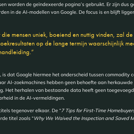
sen worden de geïndexeerde pagina’s gebruikt. Er zijn dus gee
en in de AI-modellen van Google. De focus is en blijft liggen
t die mensen uniek, boeiend en nuttig vinden, zal d
zoekresultaten op de lange termijn waarschijnlijk m
handleiding.”
al, is dat Google hiermee het onderscheid tussen commodity
aar AI-zoekmachines hebben geen behoefte aan herkauwde i
. Het herhalen van bestaande data heeft geen toegevoegd
arheid in de AI-vermeldingen.
itels tegenover elkaar. De “
7 Tips for First-Time Homebuyer
de titel zoals “
Why We Waived the Inspection and Saved Mo