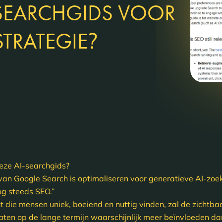
SEARCHGIDS VOOR
?
TRATEGIE
deze AI-searchgids?
 van Google Search is optimaliseren voor generatieve AI-zoe
og steeds SEO.”
t die mensen uniek, boeiend en nuttig vinden, zal de zichtb
aten op de lange termijn waarschijnlijk meer beïnvloeden dan