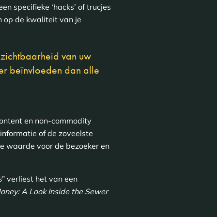
n specifieke ‘hacks’ of trucjes
 op de kwaliteit van je
e zichtbaarheid van uw
eer beïnvloeden dan alle
 content en non-commodity
nformatie of de zoveelste
e waarde voor de bezoeker en
s
” verliest het van een
ney: A Look Inside the Sewer