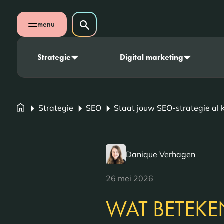
Navigatie overslaan
Zoeken op website
menu
Zoeken
Open mobiel menu
Strategie
Digital marketing
Strategie
SEO
Staat jouw SEO-strategie al 
Danique Verhagen
26 mei 2026
WAT BETEKE