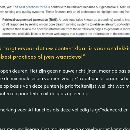
d zorgt ervoor dat uw content klaar is voor ontdekki
best practices blijven waardevol”
 open deuren. Het zijn geen nieuwe richtlijnen, maar de basi
e de minimale eisen vormen voor je ‘traditionele’ organisch
je op basis van deze punten je prioriteitenlijst wellicht wat
ten en prioriteiten uit de gids op een rij:
erking voor AI-functies als deze volledig is geïndexeerd en 
lers maximaliseren. Optimaliseren van crawlbudget komt da