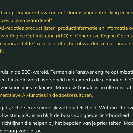
id zorgt ervoor dat uw content klaar is voor ontdekking en i
ices blijven waardevol”
I-reacties productlijsten, productinformatie en informatie o
wer Engine Optimization (AEO) of Generative Engine Optimiz
e voorgestelde ’trucs’ niet effectief of worden ze niet onder
h.”
p ruis in de SEO-wereld. Termen als ‘answer engine optimizat
ren. LinkedIn werd overspoeld met experts die claimden ‘hét
 zoekmachines te komen. Maar ook Google is nu alle ruis za
neratieve AI-functies in de zoekresultaten
.
ids, schetsen ze eindelijk wat duidelijkheid. Wat direct opval
l wisten. SEO is en blijft de basis van goede zichtbaarheid i
ichtlijnen die helpen bij het bepalen van je prioriteiten. Maa
e graag voor je toe.