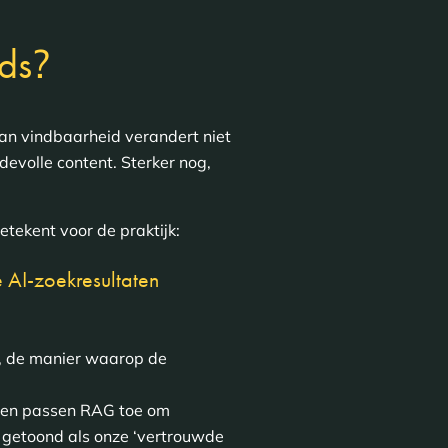
?
ids
an vindbaarheid verandert niet
devolle content. Sterker nog,
etekent voor de praktijk:
e AI-zoekresultaten
t, de manier waarop de
n en passen RAG toe om
t getoond als onze ‘vertrouwde