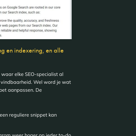
ng en indexering, en alle
s waar elke SEO-specialist al
e vindbaarheid. Wel word je wat
 moet aanpassen. De
een reguliere snippet kan
arom weer hoger op ieder to-do