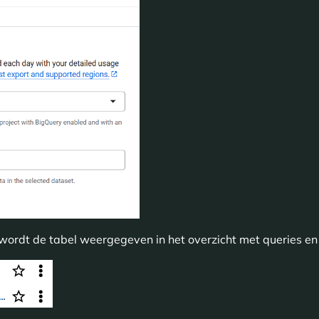
wordt de tabel weergegeven in het overzicht met queries en 