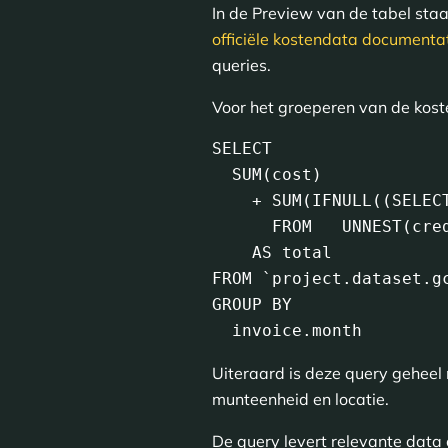
In de Preview van de tabel sta
officiële kostendata documenta
queries.
Voor het groeperen van de kost
SELECT

  SUM(cost)

    + SUM(IFNULL((SELECT SUM(c.amount)

      FROM   UNNEST(credits) c), 0))

    AS total

FROM `project.dataset.g
GROUP BY

  invoice.month
Uiteraard is deze query geheel 
munteenheid en locatie.
De query levert relevante data 