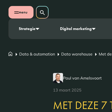
Navigatie overslaan
Zoeken op website
menu
Zoeken
Open mobiel menu
Strategie
Digital marketing
Data & automation
Data warehouse
Met dez
Paul van Amelsvoort
13 maart 2025
MET DEZE 7 