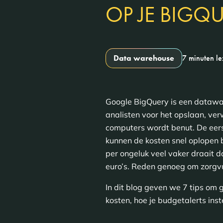
OP JE BIGQ
Data warehouse
7 minuten l
Google BigQuery is een datawar
analisten voor het opslaan, ve
computers wordt benut. De eers
kunnen de kosten snel oplopen bij
per ongeluk veel vaker draait 
euro’s. Reden genoeg om zorgvu
In dit blog geven we 7 tips om g
kosten, hoe je budgetalerts instel