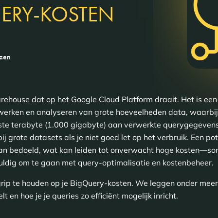
UERY-KOSTEN
ezen
ehouse dat op het Google Cloud Platform draait. Het is een
rwerken en analyseren van grote hoeveelheden data, waarbi
te terabyte (1.000 gigabyte) aan verwerkte querygegevens is
 grote datasets als je niet goed let op het verbruik. Een pote
dan bedoeld, wat kan leiden tot onverwacht hoge kosten—s
ldig om te gaan met query-optimalisatie en kostenbeheer.
rip te houden op je BigQuery-kosten. We leggen onder meer ui
t en hoe je je queries zo efficiënt mogelijk inricht.