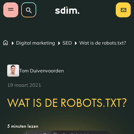
Navigatie overslaan
Zoeken op website
Zoeken
Open mobiel menu
Digital marketing
SEO
Wat is de robots.txt?
Tom Duivenvoorden
19 maart 2021
?
WAT IS DE ROBOTS.TXT
5 minuten lezen