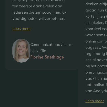
denken alti
ten zeerste aanbevelen aan
graag hun k
iedereen die zijn social media-
korte lijnen
vaardigheden wil verbeteren.
schakelen. D
Lees meer
voordeel vo
waar soms o
online cam
Communicatieadviseur
opgezet. Wi
bij Nuffic
regelmatig 
Florine Snethlage
social adve
bij het opze
wervingsca
vaak hun hu
optimalisati
van Analyti
Lees meer