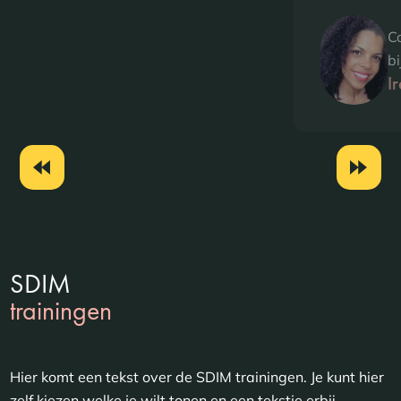
C
b
I
SDIM
trainingen
Hier komt een tekst over de SDIM trainingen. Je kunt hier
zelf kiezen welke je wilt tonen en een tekstje erbij