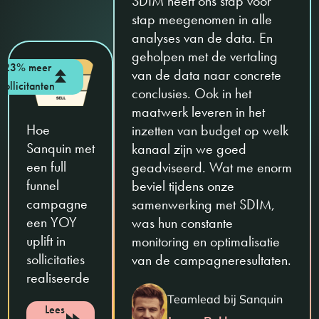
SDIM heeft ons stap voor
stap meegenomen in alle
analyses van de data. En
geholpen met de vertaling
23% meer
van de data naar concrete
sollicitanten
conclusies. Ook in het
maatwerk leveren in het
Hoe
inzetten van budget op welk
Sanquin met
kanaal zijn we goed
een full
geadviseerd. Wat me enorm
funnel
beviel tijdens onze
campagne
samenwerking met SDIM,
een YOY
was hun constante
uplift in
monitoring en optimalisatie
sollicitaties
van de campagneresultaten.
realiseerde
Teamlead bij Sanquin
Lees