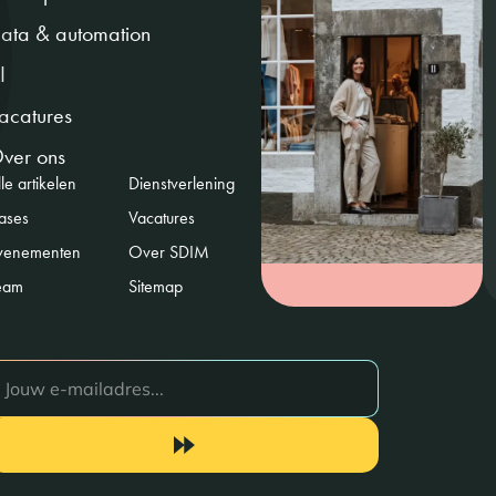
ata & automation
I
acatures
ver ons
le artikelen
Dienstverlening
ases
Vacatures
venementen
Over SDIM
eam
Sitemap