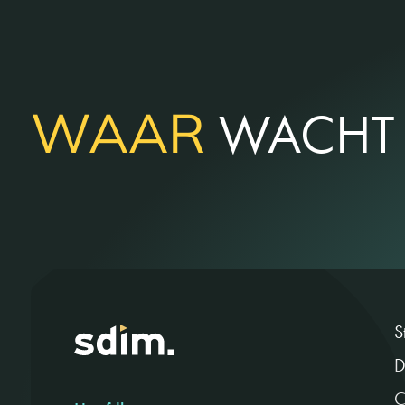
WAAR
WACHT 
S
D
C