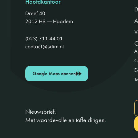
Hoofdkantoor
D
Dreef 40
A
2012 HS — Haarlem
V
(023) 711 44 01
O
contact@sdim.nl
Al
C
E
Google Maps openen
T
Nieuwsbrief.
Met waardevolle en toffe dingen.