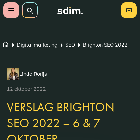
Navigatie overslaan
Zoeken op website
Zoeken
Open mobiel menu
Digital marketing
SEO
Brighton SEO 2022
Linda Rorijs
12 oktober 2022
VERSLAG BRIGHTON
SEO 2022 – 6 & 7
OKTOBER