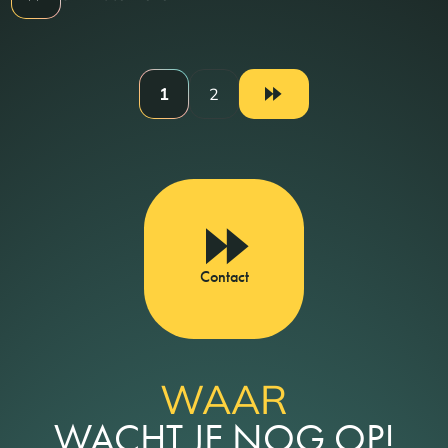
1
2
Contact
WAAR
WACHT JE NOG OP!