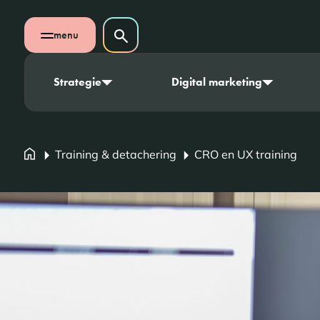
Navigatie overslaan
Zoeken op website
menu
Zoeken
Open mobiel menu
Strategie
Digital marketing
Training & detachering
CRO en UX training