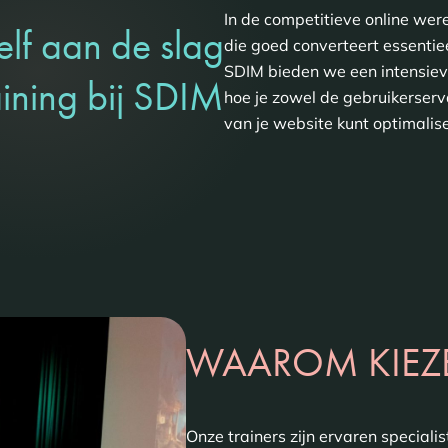
In de competitieve online were
elf aan de slag
die goed converteert essentieel
SDIM bieden we een intensiev
aining bij SDIM
hoe je zowel de gebruikerserv
van je website kunt optimalis
WAAROM KIEZ
Onze trainers zijn ervaren special