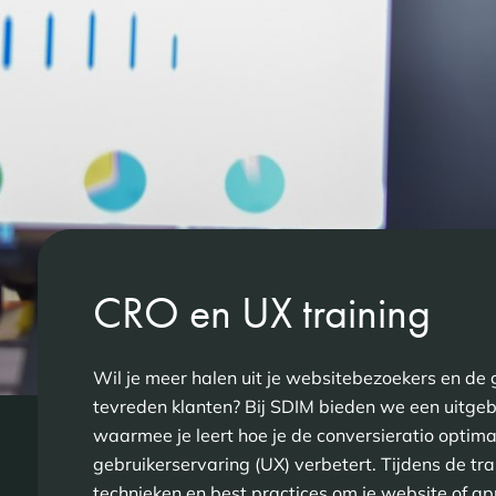
CRO en UX training
Wil je meer halen uit je websitebezoekers en de 
tevreden klanten? Bij SDIM bieden we een uitge
waarmee je leert hoe je de conversieratio optima
gebruikerservaring (UX) verbetert. Tijdens de trai
technieken en best practices om je website of ap