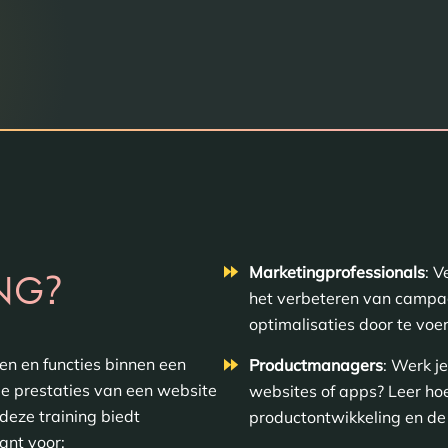
Marketingprofessionals
: V
?
ING
het verbeteren van campag
optimalisaties door te voe
len en functies binnen een
Productmanagers
: Werk j
 de prestaties van een website
websites of apps? Leer hoe
deze training biedt
productontwikkeling en de 
ant voor: