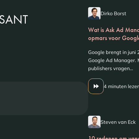
Dirko Borst
SSANT
Wat is Ask Ad Mana
opmars voor Googl
Google brengt in jun
Google Ad Manager. M
publishers vragen…
4 minuten leze
Steven van Eck
10 redenen om vand