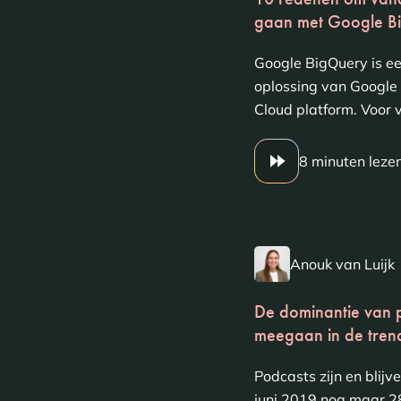
gaan met Google B
Google BigQuery is e
oplossing van Google 
Cloud platform. Voor 
8 minuten leze
Anouk van Luijk
De dominantie van po
meegaan in de tren
Podcasts zijn en blijv
juni 2019 nog maar 2