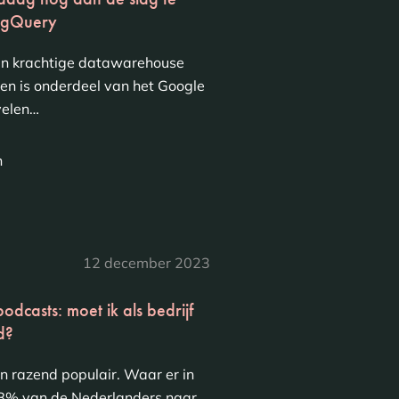
igQuery
en krachtige datawarehouse
en is onderdeel van het Google
velen…
n
12 december 2023
dcasts: moet ik als bedrijf
d?
en razend populair. Waar er in
8% van de Nederlanders naar