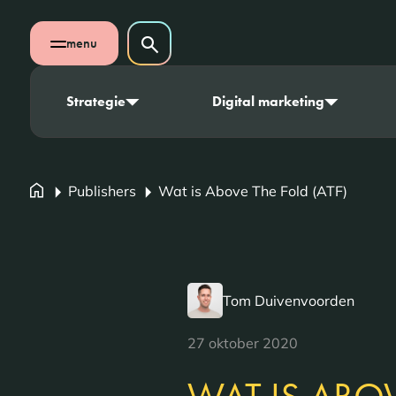
Navigatie overslaan
Zoeken op website
menu
Zoeken
Open mobiel menu
Strategie
Digital marketing
Publishers
Wat is Above The Fold (ATF)
Tom Duivenvoorden
27 oktober 2020