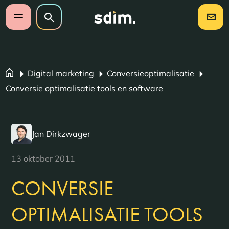
Navigatie overslaan
Zoeken op website
Zoeken
Open mobiel menu
Digital marketing
Conversieoptimalisatie
Conversie optimalisatie tools en software
Jan Dirkzwager
13 oktober 2011
CONVERSIE
OPTIMALISATIE TOOLS