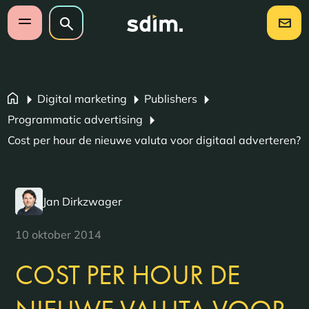
Navigatie overslaan
Zoeken op website
Zoeken
Open mobiel menu
Digital marketing
Publishers
Programmatic advertising
Cost per hour de nieuwe valuta voor digitaal adverteren?
Jan Dirkzwager
10 oktober 2014
COST PER HOUR DE