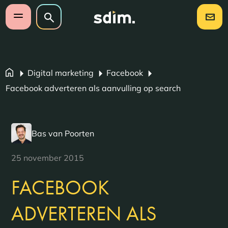
Navigatie overslaan
Zoeken op website
Zoeken
Open mobiel menu
Digital marketing
Facebook
Facebook adverteren als aanvulling op search
Bas van Poorten
25 november 2015
FACEBOOK
ADVERTEREN ALS