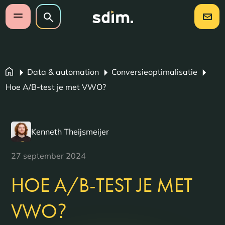
Navigatie overslaan
Zoeken op website
Zoeken
Open mobiel menu
Data & automation
Conversieoptimalisatie
Hoe A/B-test je met VWO?
Kenneth Theijsmeijer
27 september 2024
HOE A/B-TEST JE MET
?
VWO