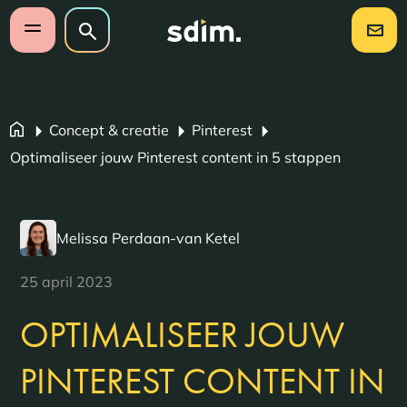
Navigatie overslaan
Zoeken op website
Zoeken
Open mobiel menu
Concept & creatie
Pinterest
Optimaliseer jouw Pinterest content in 5 stappen
Melissa Perdaan-van Ketel
25 april 2023
OPTIMALISEER JOUW
PINTEREST CONTENT IN