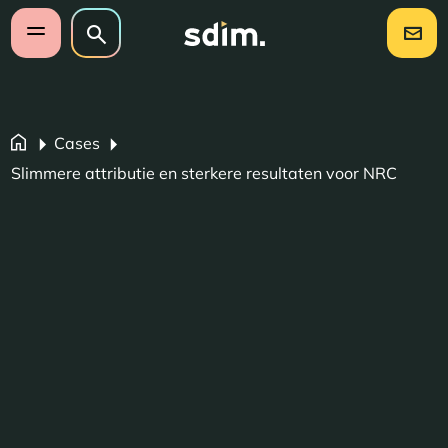
Navigatie overslaan
Zoeken op website
Zoeken
Open mobiel menu
Cases
Slimmere attributie en sterkere resultaten voor NRC