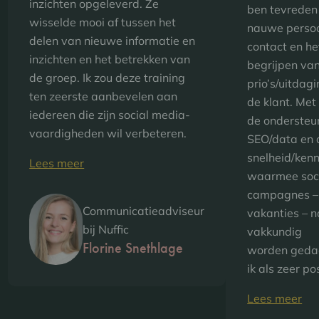
inzichten opgeleverd. Ze
ben tevreden
wisselde mooi af tussen het
nauwe persoo
delen van nieuwe informatie en
contact en he
inzichten en het betrekken van
begrijpen va
de groep. Ik zou deze training
prio’s/uitdag
ten zeerste aanbevelen aan
de klant. Me
iedereen die zijn social media-
de ondersteu
vaardigheden wil verbeteren.
SEO/data en 
snelheid/kenn
Lees meer
waarmee soc
campagnes – 
Communicatieadviseur
vakanties – 
bij Nuffic
vakkundig
Florine Snethlage
worden geda
ik als zeer pos
Lees meer