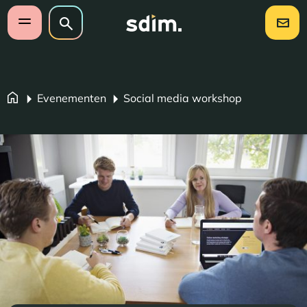
Navigatie overslaan
Zoeken op website
Zoeken
Open mobiel menu
Evenementen
Social media workshop