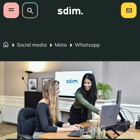
Navigatie overslaan
Zoeken op website
Zoeken
Open mobiel menu
Social media
Meta
Whatsapp