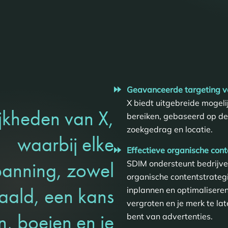
Geavanceerde targeting v
X biedt uitgebreide mogel
jkheden van X,
bereiken, gebaseerd op de
zoekgedrag en locatie.
waarbij elke
Effectieve organische con
panning, zowel
SDIM ondersteunt bedrijven
organische contentstrategi
taald, een kans
inplannen en optimalisere
vergroten en je merk te lat
en, boeien en je
bent van advertenties.