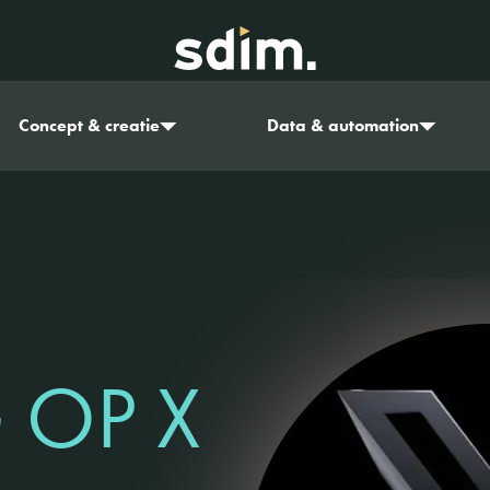
Concept & creatie
Data & automation
 OP X