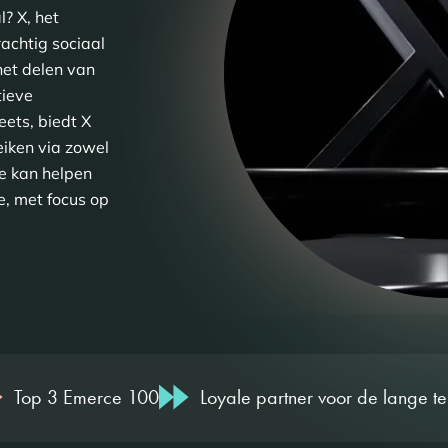
? X, het
achtig sociaal
het delen van
tieve
eets, biedt X
iken via zowel
e kan helpen
e, met focus op
Top 3 Emerce 100
Loyale partner voor de lange te