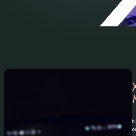
N
o
a