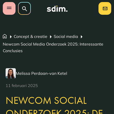
Navigatie overslaan
Zoeken op website
Zoeken
Open mobiel menu
Concept & creatie
Social media
Newcom Social Media Onderzoek 2025: Interessante
Conclusies
Melissa Perdaan-van Ketel
11 februari 2025
NEWCOM SOCIAL
ONDERZOEK 2025: DE