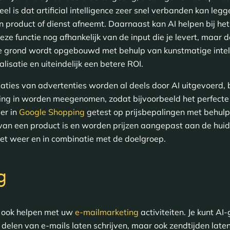
l is dat artificial intelligence zeer snel verbanden kan leg
n product of dienst afneemt. Daarnaast kan AI helpen bij het
ze functie nog afhankelijk van de input die je levert, maar d
e grond wordt opgebouwd met behulp van kunstmatige intelli
lisatie en uiteindelijk een betere ROI.
ties van advertenties worden al deels door AI uitgevoerd, b
icing in worden meegenomen, zodat bijvoorbeeld het perfect
er in
Google Shopping
getest op prijsbepalingen met behulp
t van een product is en worden prijzen aangepast aan de hu
et weer en in combinatie met de doelgroep.
g
e ook helpen met uw
e-mailmarketing
activiteiten. Je kunt AI
 delen van e-mails laten schrijven, maar ook zendtijden late