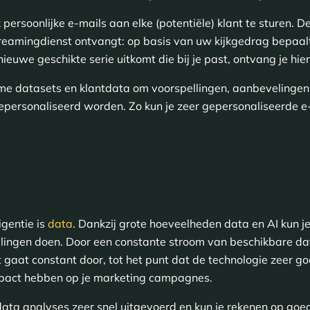
k persoonlijke e-mails aan elke (potentiële) klant te sturen. 
treamingdienst ontvangt: op basis van uw kijkgedrag bepaalt
 nieuwe geschikte serie uitkomt die bij je past, ontvang je hi
me datasets en klantdata om voorspellingen, aanbevelingen 
epersonaliseerd worden. Zo kun je zeer gepersonaliseerde e
igentie is
data
. Dankzij grote hoeveelheden data en AI kun je 
lingen doen. Door een constante stroom van beschikbare dat
 gaat constant door, tot het punt dat de technologie zeer g
mpact hebben op je marketing campagnes.
 data analyses zeer snel uitgevoerd en kun je rekenen op go