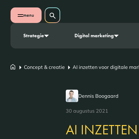
Navigatie overslaan
Zoeken op website
menu
Zoeken
Open mobiel menu
Strategie
Digital marketing
Concept & creatie
AI inzetten voor digitale mar
Dennis Boogaard
30 augustus 2021
AI INZETTEN