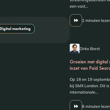
een vast…
2 minuten leze
Digital marketing
Dirko Borst
Groeien met digital
inzet van Paid Searc
Op 18 en 19 septemb
bij SMX London. Dit i
internationale…
8 minuten leze