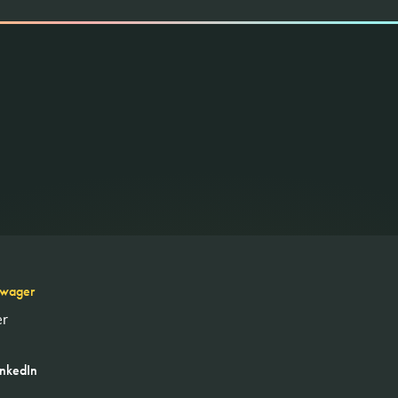
zwager
er
inkedIn