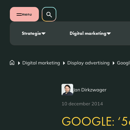
Navigatie overslaan
Zoeken op website
menu
Zoeken
Open mobiel menu
Strategie
Digital marketing
Digital marketing
Display advertising
Google
Jan Dirkzwager
10 december 2014
GOOGLE: ‘5