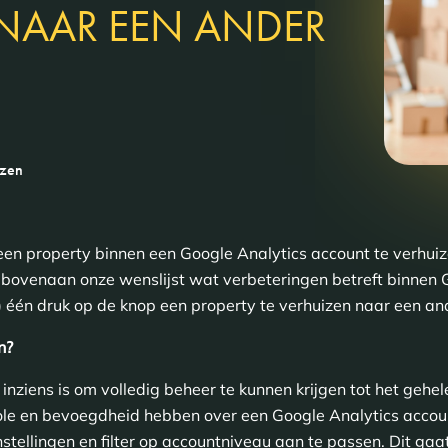
NAAR EEN ANDER
ezen
m een property binnen een Google Analytics account te verhui
 bovenaan onze wenslijst wat verbeteringen betreft binnen G
a) één druk op de knop een property te verhuizen naar een an
n?
inziens is om volledig beheer te kunnen krijgen tot het gehel
trole en bevoegdheid hebben over een Google Analytics accou
stellingen en filter op accountniveau aan te passen. Dit gaa