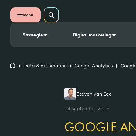
Navigatie overslaan
Zoeken op website
menu
Zoeken
Open mobiel menu
Strategie
Digital marketing
Data & automation
Google Analytics
Google
Steven van Eck
14 september 2016
GOOGLE ANA