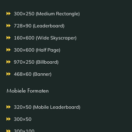
300×250 (Medium Rectangle)
728×90 (Leaderboard)
160×600 (Wide Skyscraper)
300×600 (Half Page)
970×250 (Billboard)
468×60 (Banner)
Mobiele Formaten
320×50 (Mobile Leaderboard)
300×50
300×100