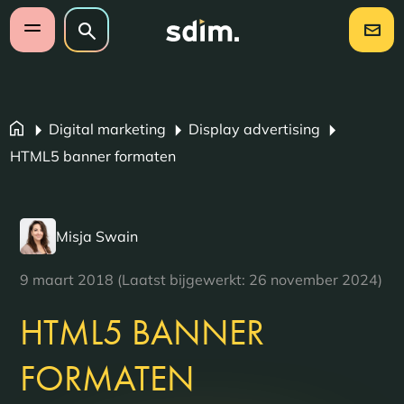
Navigatie overslaan
Zoeken op website
Zoeken
Open mobiel menu
Digital marketing
Display advertising
HTML5 banner formaten
Misja Swain
9 maart 2018 (Laatst bijgewerkt: 26 november 2024)
HTML5 BANNER
FORMATEN