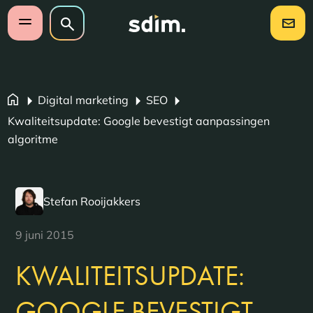
Navigatie overslaan
Zoeken op website
Zoeken
Open mobiel menu
Digital marketing
SEO
Kwaliteitsupdate: Google bevestigt aanpassingen
algoritme
Stefan Rooijakkers
9 juni 2015
KWALITEITSUPDATE:
GOOGLE BEVESTIGT