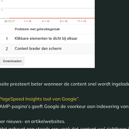
site presteert beter wanneer de content snel wordt ingelade
PageSpeed Insights tool van Google”.
-AMP-pagina’s geeft Google de voorkeur aan indexering van 
or nieuws- en artikelwebsites.
 Het gebeurt nog steeds erg vaak dat content wel zichtbaar i