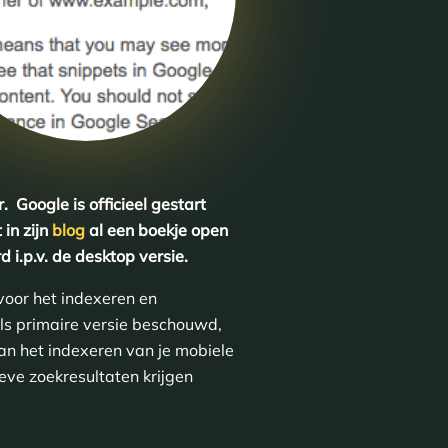
. Google is officieel gestart
in zijn
blog
al een boekje open
i.p.v. de desktop versie.
voor het indexeren en
als primaire versie beschouwd,
an het indexeren van je mobiele
eve zoekresultaten krijgen