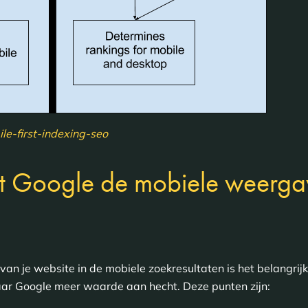
le-first-indexing-seo
t Google de mobiele weerga
an je website in de mobiele zoekresultaten is het belangrij
ar Google meer waarde aan hecht. Deze punten zijn: