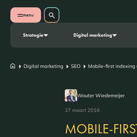
Navigatie overslaan
Zoeken op website
menu
Zoeken
Open mobiel menu
Strategie
Digital marketing
Digital marketing
SEO
Mobile-first indexing 
Wouter Wiedemeijer
27 maart 2018
MOBILE-FIR