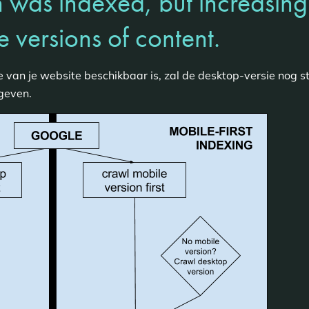
 was indexed, but increasingl
e versions of content.
 van je website beschikbaar is, zal de desktop-versie nog s
geven.