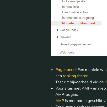
Pagespeed
! Een mobiele web
een
ranking factor
.
Test dit bijvoorbeeld via de “
Voor sites met AMP- en niet
AMP-pagina.
AMP
is met name geschikt vo
Zorg voor zichtbare content.