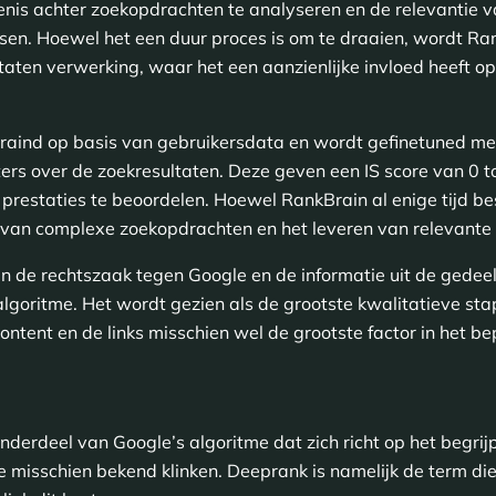
nis achter zoekopdrachten te analyseren en de relevantie
en. Hoewel het een duur proces is om te draaien, wordt Ran
taten verwerking, waar het een aanzienlijke invloed heeft op 
aind op basis van gebruikersdata en wordt gefinetuned met 
ters over de zoekresultaten. Deze geven een IS score van 0 t
 prestaties te beoordelen. Hoewel RankBrain al enige tijd be
en van complexe zoekopdrachten en het leveren van relevante 
n de rechtszaak tegen Google en de informatie uit de gedeel
kalgoritme. Het wordt gezien als de grootste kwalitatieve st
content en de links misschien wel de grootste factor in het b
derdeel van Google’s algoritme dat zich richt op het begrij
je misschien bekend klinken. Deeprank is namelijk de term d