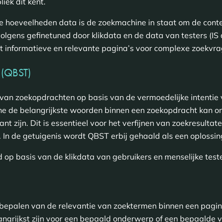
iek dit kent.
 hoeveelheden data is de zoekmachine in staat om de contex
olgens gefinetuned door klikdata en de data van testers (IS d
st informatieve en relevante pagina’s voor complexe zoekvra
 (QBST)
n van zoekopdrachten op basis van de vermoedelijke intentie v
e de belangrijkste woorden binnen een zoekopdracht kan o
nt zijn. Dit is essentieel voor het verfijnen van zoekresulta
In de getuigenis wordt QBST erbij gehaald als een oplossing
op basis van de klikdata van gebruikers en menselijke teste
et bepalen van de relevantie van zoektermen binnen een pagin
angrijkst zijn voor een bepaald onderwerp of een bepaalde 