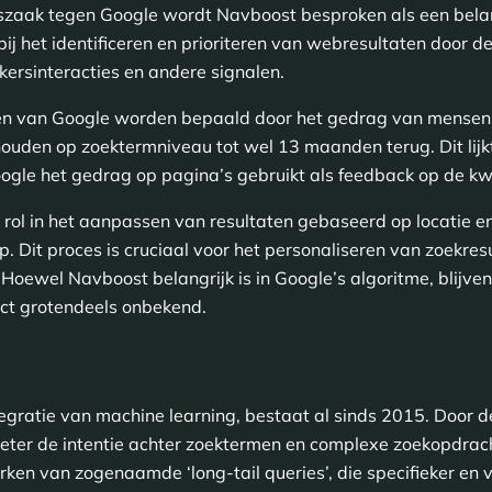
htszaak tegen Google wordt Navboost besproken als een bela
ij het identificeren en prioriteren van webresultaten door de
kersinteracties en andere signalen.
en van Google worden bepaald door het gedrag van mensen o
ehouden op zoektermniveau tot wel 13 maanden terug. Dit lij
 Google het gedrag op pagina’s gebruikt als feedback op de kw
 rol in het aanpassen van resultaten gebaseerd op locatie 
op. Dit proces is cruciaal voor het personaliseren van zoekre
Hoewel Navboost belangrijk is in Google’s algoritme, blijven
act grotendeels onbekend.
egratie van machine learning, bestaat al sinds 2015. Door d
beter de intentie achter zoektermen en complexe zoekopdrac
ken van zogenaamde ‘long-tail queries’, die specifieker en v