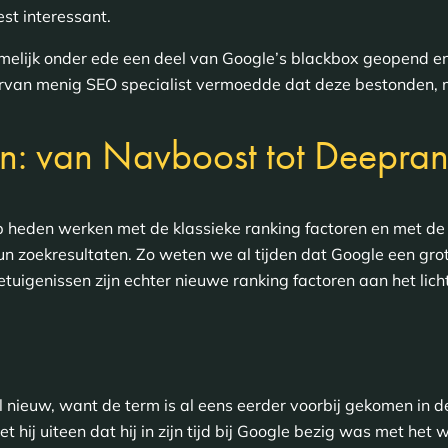
est interessant.
melijk onder ede een deel van Google’s blackbox geopend e
van menig SEO specialist vermoedde dat deze bestonden, m
n: van Navboost tot Deepra
p heden werken met de klassieke ranking factoren en met d
un zoekresultaten. Zo weten we al tijden dat Google een gro
getuigenissen zijn echter nieuwe ranking factoren aan het lic
l nieuw, want de term is al eens eerder voorbij gekomen in 
 hij uiteen dat hij in zijn tijd bij Google bezig was met het