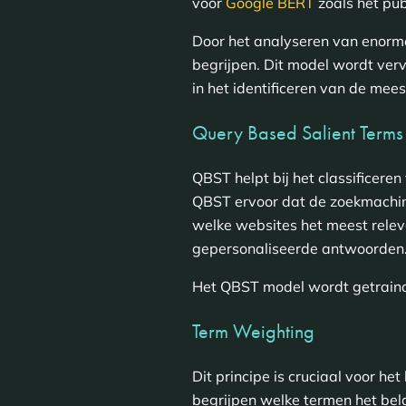
voor
Google BERT
zoals het publ
Door het analyseren van enorme
begrijpen. Dit model wordt verv
in het identificeren van de mee
Query Based Salient Terms
QBST helpt bij het classificere
QBST ervoor dat de zoekmachin
welke websites het meest releva
gepersonaliseerde antwoorden. 
Het QBST model wordt getraind 
Term Weighting
Dit principe is cruciaal voor h
begrijpen welke termen het bel