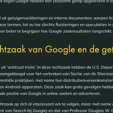
ak tegen Google hebben een zeldzame glimp opgeleverd in d
 uit getuigenverklaringen en interne documenten, werpen li
e termen, tot nu toe slechts fluisteringen en speculaties i
en beter te begrijpen hoe Google zoekresultaten rangschikt.
echtzaak van Google en de ge
uit ‘antitrust trials’. In deze rechtzaak hebben de U.S. Depa
 aangeklaagd voor het verbreken van Sectie van de Sherman
entiële praktijken, met name hun distributieovereenkomste
n Android-apparaten. Deze zaak kan grote gevolgen hebben
e positie van Google in online zoeken en adverteren​​.
chtzaak op zich al interessant om te volgen, maar met name 
t van Search bij Google) en dat van Professor Douglas W. Oa