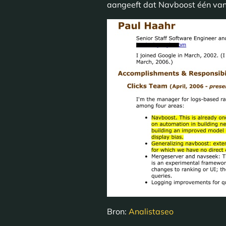
aangeeft dat Navboost één van G
Bron:
Analistaseo