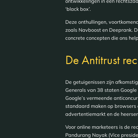
ontwikkelingen in een rechtsza
‘black box’.
Deze onthullingen, voortkomend
zoals Navboost en Deeprank. Dez
concrete concepten die ons help
De Antitrust r
De getuigenissen zijn afkomstig 
Generals van 38 staten Google
Google’s vermeende anticoncurr
standaard maken op browsers e
advertentiemarkt en de heersend
Voor online marketeers is de re
Pandurang Nayak (Vice presiden