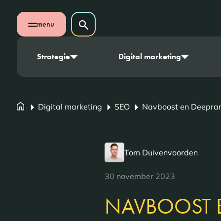
Navigatie overslaan
Zoeken op website
menu
Zoeken
Open mobiel menu
Strategie
Digital marketing
Digital marketing
SEO
Navboost en Deepran
Tom Duivenvoorden
30 november 2023
NAVBOOST 