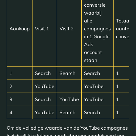
conversie
waarbij
alle
Totaal
Aankoop
Visit 1
Visit 2
campagnes
aantal
in 1 Google
conversi
Ads
account
staan
1
Search
Search
Search
1
2
YouTube
YouTube
1
3
Search
YouTube
YouTube
1
4
YouTube
Search
Search
1
Om de volledige waarde van de YouTube campagnes
inzichtelijk te krijgen wordt daarom geadviseerd om