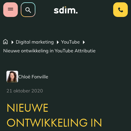
Navigatie overslaan
Zoeken op website
Zoeken
Open mobiel menu
Digital marketing
YouTube
Nieuwe ontwikkeling in YouTube Attributie
Chloë Fonville
21 oktober 2020
NIEUWE
ONTWIKKELING IN