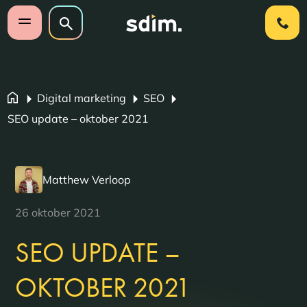
Navigatie overslaan
Zoeken op website
Zoeken
Open mobiel menu
Digital marketing
SEO
SEO update – oktober 2021
Matthew Verloop
26 oktober 2021
SEO UPDATE –
OKTOBER 2021