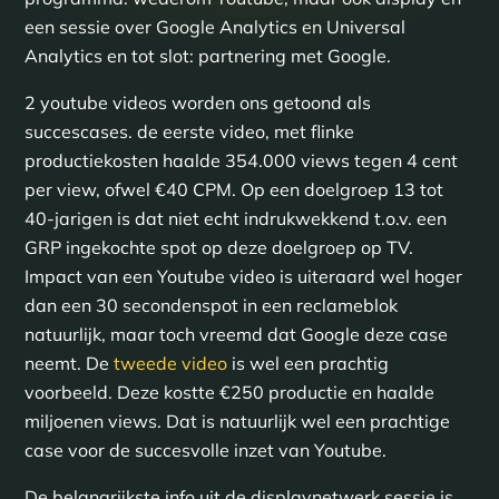
een sessie over Google Analytics en Universal
Analytics en tot slot: partnering met Google.
2 youtube videos worden ons getoond als
succescases. de eerste video, met flinke
productiekosten haalde 354.000 views tegen 4 cent
per view, ofwel €40 CPM. Op een doelgroep 13 tot
40-jarigen is dat niet echt indrukwekkend t.o.v. een
GRP ingekochte spot op deze doelgroep op TV.
Impact van een Youtube video is uiteraard wel hoger
dan een 30 secondenspot in een reclameblok
natuurlijk, maar toch vreemd dat Google deze case
neemt. De
tweede video
is wel een prachtig
voorbeeld. Deze kostte €250 productie en haalde
miljoenen views. Dat is natuurlijk wel een prachtige
case voor de succesvolle inzet van Youtube.
De belangrijkste info uit de displaynetwerk sessie is