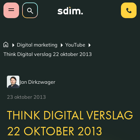
Navigatie overslaan
Zoeken op website
Zoeken
Open mobiel menu
Digital marketing
YouTube
Think Digital verslag 22 oktober 2013
Jan Dirkzwager
23 oktober 2013
THINK DIGITAL VERSLAG
22 OKTOBER 2013