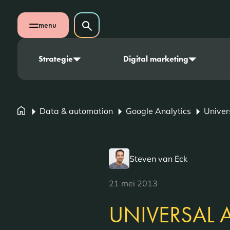
Navigatie overslaan
Zoeken op website
menu
Zoeken
Open mobiel menu
Strategie
Digital marketing
Data & automation
Google Analytics
Univer
Steven van Eck
21 mei 2013
UNIVERSAL 