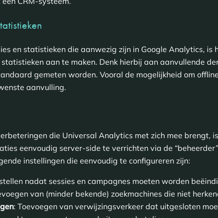
t een CRM-systeem.
atistieken
s en statistieken die aanwezig zijn in Google Analytics, is 
 statistieken aan te maken. Denk hierbij aan aanvullende d
standaard gemeten worden. Vooral de mogelijkheid om offli
wenste aanvulling.
erbeteringen die Universal Analytics met zich mee brengt, is
aties eenvoudig server-side te verrichten via de “beheerder
gende instellingen die eenvoudig te configureren zijn:
 instellen nadat sessies en campagnes moeten worden beëind
evoegen van (minder bekende) zoekmachines die niet herke
ngen
: Toevoegen van verwijzingsverkeer dat uitgesloten moe