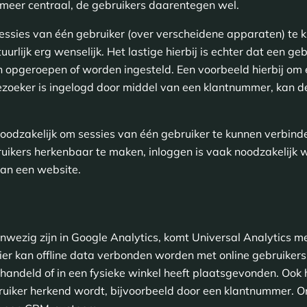
 meer centraal, de gebruikers daarentegen wel.
ssies van één gebruiker (over verscheidene apparaten) te 
uurlijk erg wenselijk. Het lastige hierbij is echter dat een ge
 opgeroepen of worden ingesteld. Een voorbeeld hierbij om e
oeker is ingelogd door middel van een klantnummer, kan de
noodzakelijk om sessies van één gebruiker te kunnen verbinde
ebruikers herkenbaar te maken, inloggen is vaak noodzakelijk
an een website.
anwezig zijn in Google Analytics, komt Universal Analytics me
ier kan offline data verbonden worden met online gebruikers
ehandeld of in een fysieke winkel heeft plaatsgevonden. Ook h
bruiker herkend wordt, bijvoorbeeld door een klantnummer. O