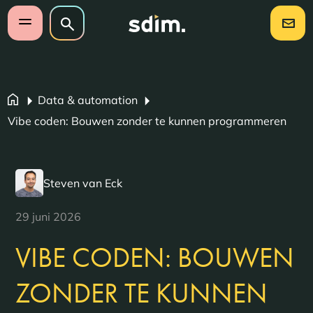
Navigatie overslaan
Zoeken op website
Zoeken
Open mobiel menu
Data & automation
Vibe coden: Bouwen zonder te kunnen programmeren
Steven van Eck
29 juni 2026
VIBE CODEN: BOUWEN
ZONDER TE KUNNEN