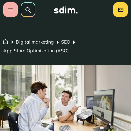
Navigatie overslaan
Zoeken op website
Zoeken
Open mobiel menu
Digital marketing
SEO
App Store Optimization (ASO)