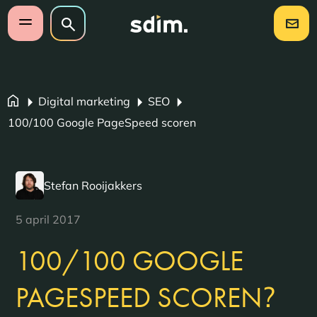
Navigatie overslaan
Zoeken op website
Zoeken
Open mobiel menu
Digital marketing
SEO
100/100 Google PageSpeed scoren
Stefan Rooijakkers
5 april 2017
100/100 GOOGLE
?
PAGESPEED SCOREN