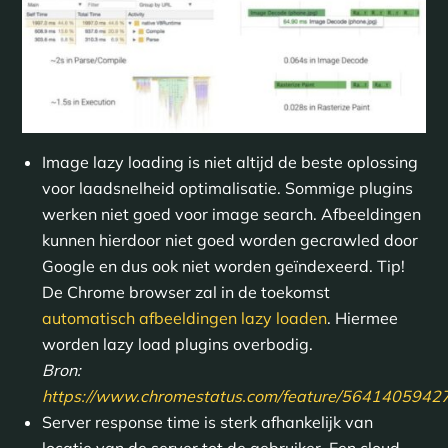
Image lazy loading is niet altijd de beste oplossing
voor laadsnelheid optimalisatie. Sommige plugins
werken niet goed voor image search. Afbeeldingen
kunnen hierdoor niet goed worden gecrawled door
Google en dus ook niet worden geïndexeerd. Tip!
De Chrome browser zal in de toekomst
automatisch afbeeldingen lazy loaden
. Hiermee
worden lazy load plugins overbodig.
Bron:
https://www.chromestatus.com/feature/564140594
Server response time is sterk afhankelijk van
locatie van de server tot de gebruiker. Een cloud