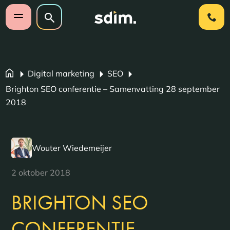
Navigatie overslaan
Zoeken op website
Zoeken
Open mobiel menu
Digital marketing
SEO
Brighton SEO conferentie – Samenvatting 28 september
2018
Wouter Wiedemeijer
2 oktober 2018
BRIGHTON SEO
CONFERENTIE –