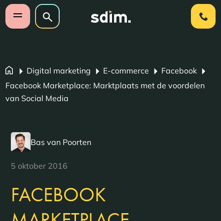
Navigatie overslaan
Zoeken op website
Zoeken
Open mobiel menu
Digital marketing
E-commerce
Facebook
Facebook Marketplace: Marktplaats met de voordelen
van Social Media
Bas van Poorten
5 oktober 2016
FACEBOOK
MARKETPLACE