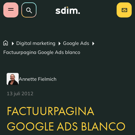
Navigatie overslaan
Zoeken op website
Zoeken
Open mobiel menu
Digital marketing
Google Ads
Factuurpagina Google Ads blanco
Annette Fielmich
13 juli 2012
FACTUURPAGINA
GOOGLE ADS BLANCO