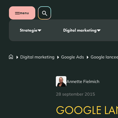
Navigatie overslaan
Zoeken op website
menu
Zoeken
Open mobiel menu
Strategie
Digital marketing
Digital marketing
Google Ads
Google lancee
Annette Fielmich
28 september 2015
GOOGLE LA