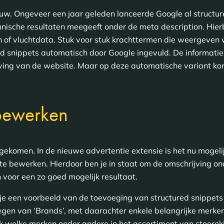
ieuw. Ongeveer een jaar geleden lanceerde Google al structu
anische resultaten meegeeft onder de meta description. Hierb
en of vluchtdata. Stuk voor stuk krachttermen die weergeven
red snippets automatisch door Google ingevuld. De informa
ving van de website. Maar op deze automatische variant ko
bewerken
gekomen. In de nieuwe advertentie extensie is het nu mogeli
e bewerken. Hierdoor ben je in staat om de omschrijving ond
 voor een zo goed mogelijk resultaat.
je een voorbeeld van de toevoeging van structured snippets 
gen van ‘Brands’, met daarachter enkele belangrijke merken u
ijk welke merken onder andere in het assortiment van stoere