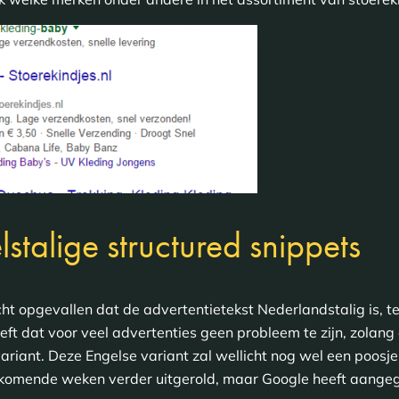
stalige structured snippets
cht opgevallen dat de advertentietekst Nederlandstalig is, te
oeft dat voor veel advertenties geen probleem te zijn, zola
variant. Deze Engelse variant zal wellicht nog wel een poosje
komende weken verder uitgerold, maar Google heeft aangegev