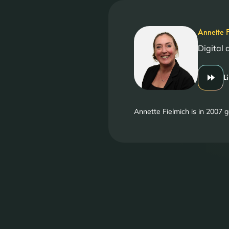
Annette F
Digital 
L
Annette Fielmich is in 2007 g