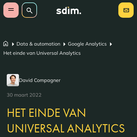
Navigatie overslaan
Zoeken op website
Zoeken
Open mobiel menu
Data & automation
Google Analytics
Het einde van Universal Analytics
David Compagner
30 maart 2022
HET EINDE VAN
UNIVERSAL ANALYTICS