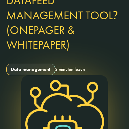
DATAFEED
?
MANAGEMENT TOOL
(ONEPAGER &
WHITEPAPER)
Data management
2 minuten lezen