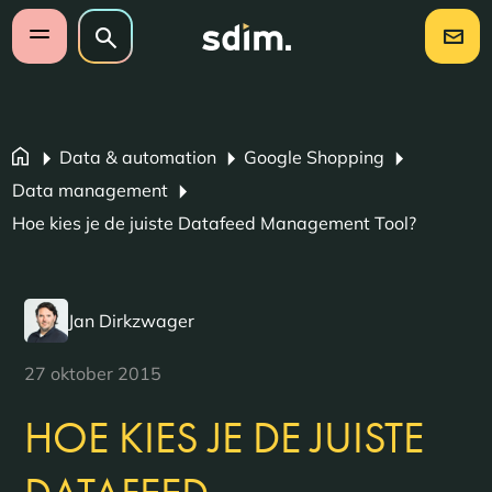
Navigatie overslaan
Zoeken op website
Zoeken
Open mobiel menu
Data & automation
Google Shopping
Data management
Hoe kies je de juiste Datafeed Management Tool?
Jan Dirkzwager
27 oktober 2015
HOE KIES JE DE JUISTE